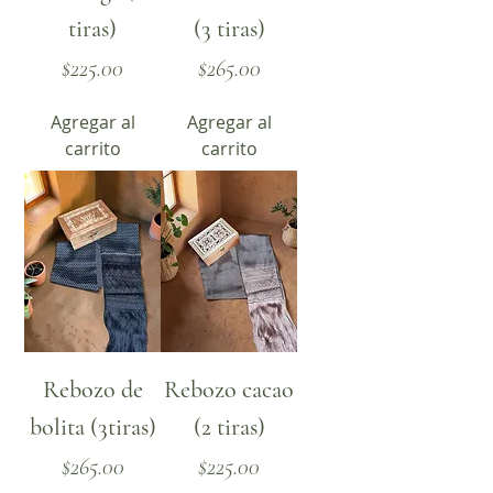
tiras)
(3 tiras)
Precio
Precio
$225.00
$265.00
Agregar al
Agregar al
carrito
carrito
Rebozo de
Rebozo cacao
bolita (3tiras)
(2 tiras)
Precio
Precio
$265.00
$225.00