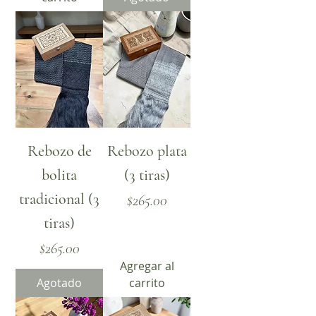
Rebozo de
Rebozo plata
bolita
(3 tiras)
tradicional (3
Precio
$265.00
tiras)
Precio
$265.00
Agregar al
Agotado
carrito