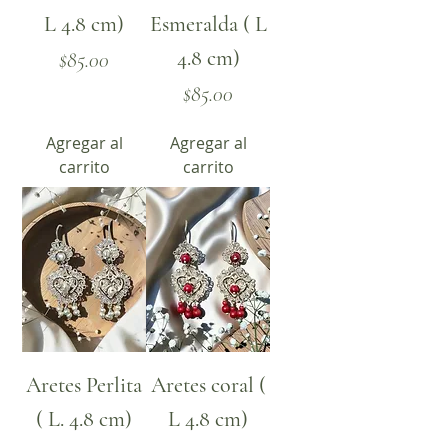
L 4.8 cm)
Esmeralda ( L
4.8 cm)
Precio
$85.00
Precio
$85.00
Agregar al
Agregar al
carrito
carrito
Aretes Perlita
Aretes coral (
( L. 4.8 cm)
L 4.8 cm)