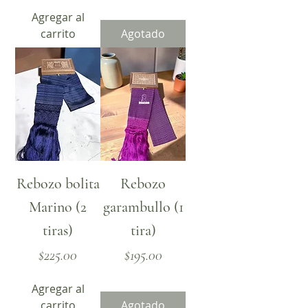
Agregar al
carrito
Agotado
Rebozo bolita
Rebozo
Marino (2
garambullo (1
tiras)
tira)
Precio
Precio
$225.00
$195.00
Agregar al
carrito
Agotado