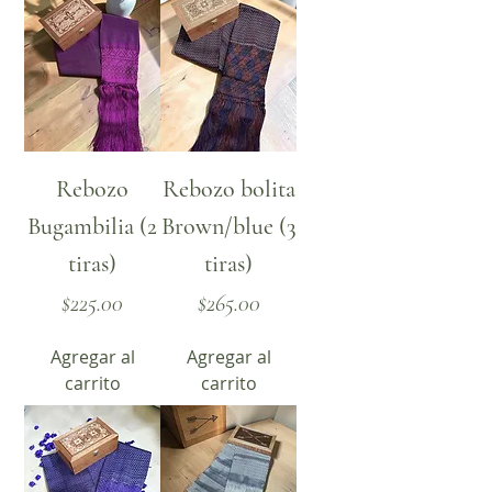
Rebozo
Rebozo bolita
Bugambilia (2
Brown/blue (3
tiras)
tiras)
Precio
Precio
$225.00
$265.00
Agregar al
Agregar al
carrito
carrito