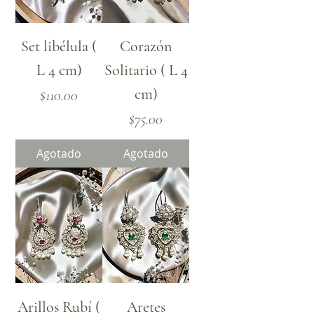
Set libélula (
Corazón
L 4 cm)
Solitario ( L 4
cm)
Precio
$110.00
Precio
$75.00
Agotado
Agotado
Arillos Rubí (
Aretes